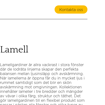
Kontakta oss
Lamell
Duo 
Upps
transparenser. Den unika...
lda dekorativa gardinstänger och skenor, i...
Duo r
Rätt 
Lamellgardiner är allra vackrast i stora fönster
där de lodräta linjerna skapar den perfekta
balansen mellan ljusinsläpp och avskärmning.
När lamellerna är öppna får du in mycket ljus i
rummet samtidigt som det blir en skön
avskärmning mot omgivningen. Kollektionen
innehåller lameller i tre bredder och mängder
av vävar i olika färg, struktur och täthet. Det
gör lamellgardinen till en flexibel produkt som
passar i nästan alla fönster och olika typer av