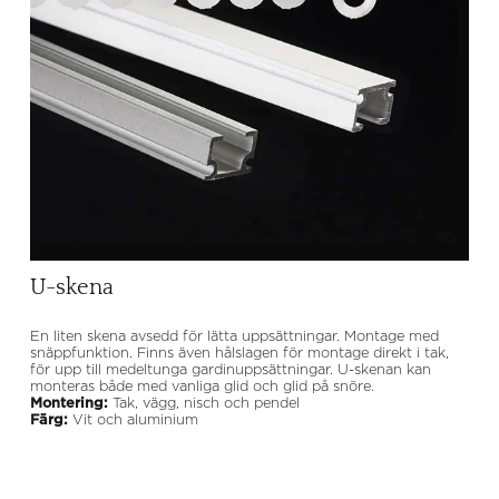
U-skena
En liten skena avsedd för lätta uppsättningar. Montage med
snäppfunktion. Finns även hålslagen för montage direkt i tak,
för upp till medeltunga gardinuppsättningar. U-skenan kan
monteras både med vanliga glid och glid på snöre.
Montering:
Tak, vägg, nisch och pendel
Färg:
Vit och aluminium