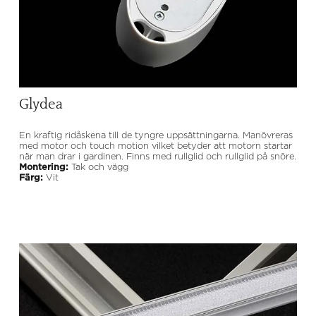
Glydea
En kraftig ridåskena till de tyngre uppsättningarna. Manövreras
med motor och touch motion vilket betyder att motorn startar
när man drar i gardinen. Finns med rullglid och rullglid på snöre.
Montering:
Tak och vägg
Färg:
Vit