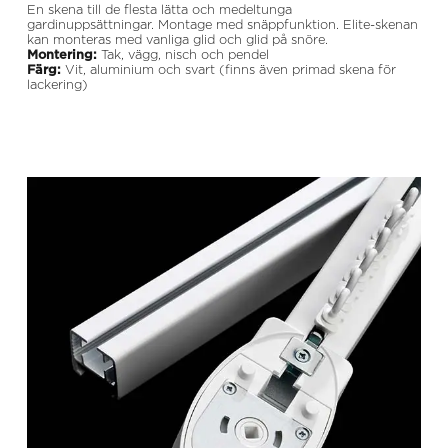
En skena till de flesta lätta och medeltunga
gardinuppsättningar. Montage med snäppfunktion. Elite-skenan
kan monteras med vanliga glid och glid på snöre.
Montering:
Tak, vägg, nisch och pendel
Färg:
Vit, aluminium och svart (finns även primad skena för
lackering)