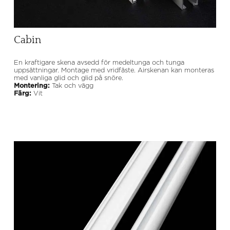
Cabin
En kraftigare skena avsedd för medeltunga och tunga
uppsättningar. Montage med vridfäste. Airskenan kan monteras
med vanliga glid och glid på snöre.
Montering:
Tak och vägg
Färg:
Vit