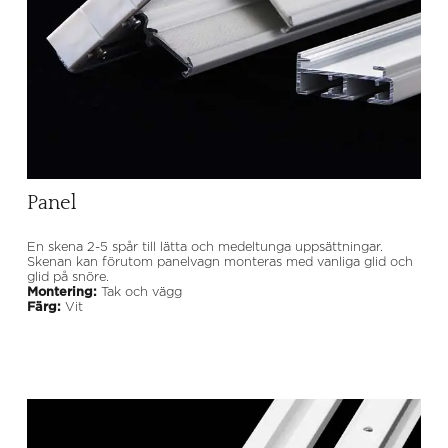
Panel
En skena 2-5 spår till lätta och medeltunga uppsättningar.
Skenan kan förutom panelvagn monteras med vanliga glid och
glid på snöre.
Montering:
Tak och vägg
Färg:
Vit