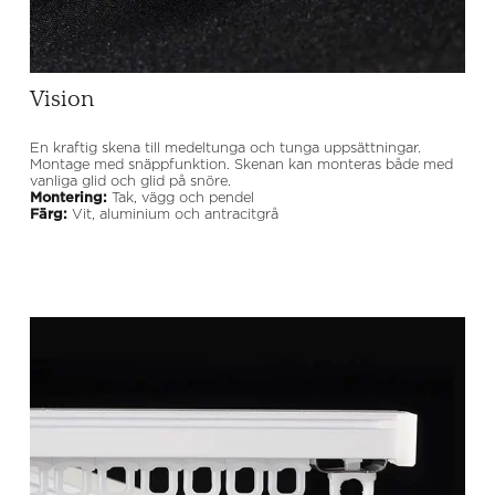
Vision
En kraftig skena till medeltunga och tunga uppsättningar.
Montage med snäppfunktion. Skenan kan monteras både med
vanliga glid och glid på snöre.
Montering:
Tak, vägg och pendel
Färg:
Vit, aluminium och antracitgrå