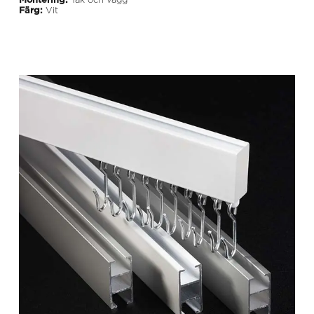
Färg:
Vit