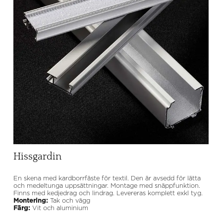
Hissgardin
En skena med kardborrfäste för textil. Den är avsedd för lätta
och medeltunga uppsättningar. Montage med snäppfunktion.
Finns med kedjedrag och lindrag. Levereras komplett exkl tyg.
Montering:
Tak och vägg
Färg:
Vit och aluminium