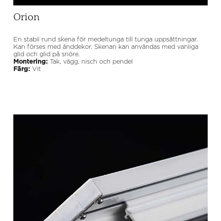
Orion
En stabil rund skena för medeltunga till tunga uppsättningar.
Kan förses med änddekor. Skenan kan användas med vanliga
glid och glid på snöre.
Montering:
Tak, vägg, nisch och pendel
Färg:
Vit