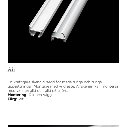
Air
En kraftigare skena avsedd för medeltunga och tunga
uppsättningar. Montage med vridfäste. Airskenan kan monteras
med vanliga glid och glid på snöre.
Montering:
Tak och vägg
Färg:
Vit