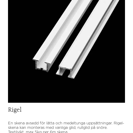
Rigel
En skena avsedd för lätta och medeltunga uppsättningar. Rigel-
skena kan monteras med vanliga glid, rullglid på snöre.
Textilvikt, max 5kg per 6m skena.