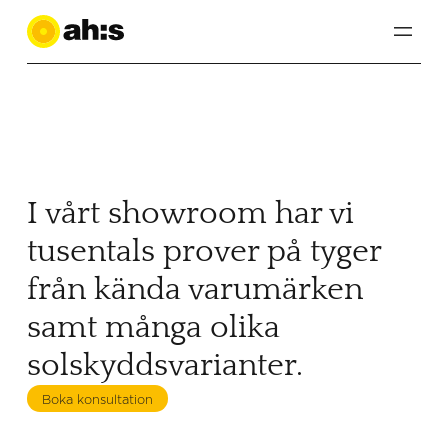
HEMBESÖK
Utforska vårt sortiment
Utforska vårt sortiment
SOLSKYDD
GARDINER
SHOWROOM
Duette
Dekorativa stänger
Duo rullgardiner
Uppsättningar & skenor
LEVERANTÖRER
Hissgardin
Insektsskydd
I vårt showroom har vi
Lamell
Outdoor Screen
KONTAKT
Persienn
Plissé
tusentals prover på tyger
Rullgardin
SOLSKYDD
Dekorativa stänger
från kända varumärken
GARDINER
Är vår allra mest exklusiva kollektion måttbeställda dekorativa
gardinstänger och skenor, i...
samt många olika
solskyddsvarianter.
Duette
Duette® har ett stort urval vackra textiler, i tre transparenser.
Den unika...
Boka konsultation